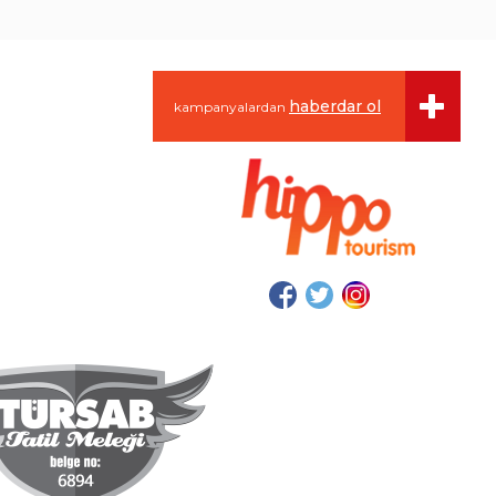
haberdar ol
kampanyalardan