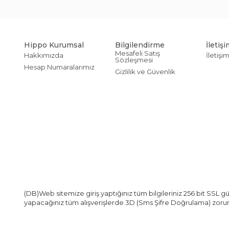
Hippo Kurumsal
Bilgilendirme
İletiş
Mesafeli Satış
Hakkımızda
İletişi
Sözleşmesi
Hesap Numaralarımız
Gizlilik ve Güvenlik
(DB)Web sitemize giriş yaptığınız tüm bilgileriniz 256 bit SSL güv
yapacağınız tüm alışverişlerde 3D (Sms Şifre Doğrulama) zoru