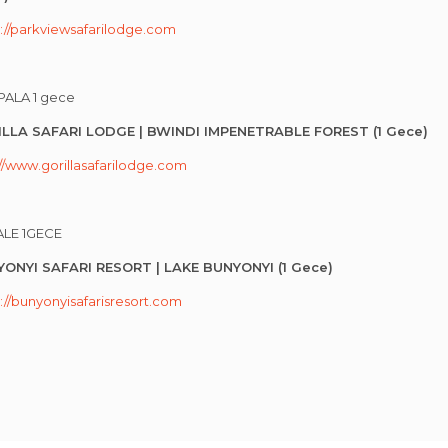
s://parkviewsafarilodge.com
AMPALA 1 gece
LLA SAFARI LODGE | BWINDI IMPENETRABLE FOREST (1 Gece)
://www.gorillasafarilodge.com
LE 1GECE
ONYI SAFARI RESORT | LAKE BUNYONYI (1 Gece)
://bunyonyisafarisresort.com