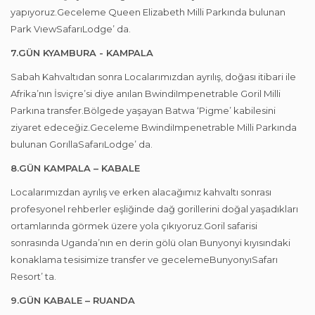
yapıyoruz.Geceleme Queen Elizabeth Milli Parkında bulunan
Park VıewSafarıLodge’ da.
7.GÜN KYAMBURA - KAMPALA
Sabah Kahvaltıdan sonra Localarımızdan ayrılış, doğası itibari ile
Afrika’nın İsviçre’si diye anılan BwindiImpenetrable Goril Milli
Parkına transfer.Bölgede yaşayan Batwa ‘Pigme’ kabilesini
ziyaret edeceğiz.Geceleme BwindiImpenetrable Milli Parkında
bulunan GorıllaSafarıLodge’ da.
8.GÜN KAMPALA – KABALE
Localarımızdan ayrılış ve erken alacağımız kahvaltı sonrası
profesyonel rehberler eşliğinde dağ gorillerini doğal yaşadıkları
ortamlarında görmek üzere yola çıkıyoruz.Goril safarisi
sonrasında Uganda’nın en derin gölü olan Bunyonyi kıyısındaki
konaklama tesisimize transfer ve gecelemeBunyonyıSafarı
Resort’ ta.
9.GÜN KABALE – RUANDA