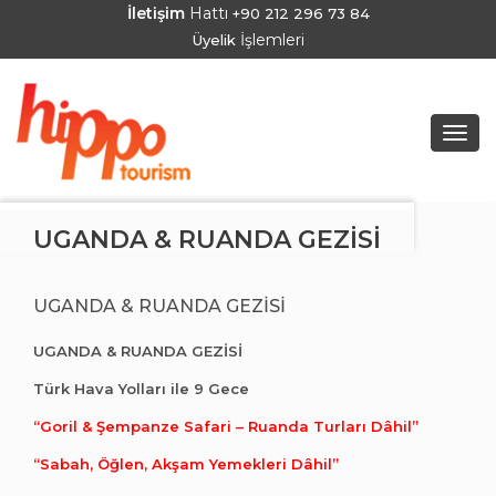
İletişim
Hattı
+90 212 296 73 84
İşlemleri
Üyelik
Togg
navig
UGANDA & RUANDA GEZİSİ
UGANDA & RUANDA GEZİSİ
UGANDA & RUANDA GEZİSİ
Türk Hava Yolları ile 9 Gece
“Goril & Şempanze Safari – Ruanda Turları Dâhil”
“Sabah, Öğlen, Akşam Yemekleri Dâhil”