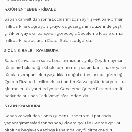
4.GÜN ENTEBBE - KİBALE
Sabah kahvaltıdan sonra Localarımızdan ayrılış veKibale ormanı
milli parkına doğru yola çıkıyoruz,güzergâhımız üzerinde çeşitli
çiftlikler, çay ekili bahçeleri göreceğiz.Geceleme Kibale ormanı
milli parkında bulunan Crater Safari Lodge’ da.
5.GÜN KİBALE - KYAMBURA
Sabah Kahvaltıdan sonra Localarımızdan ayrılış. Çeşitli maymun
türlerinin bulunduğu Kibale ormanı milli parkında,insana en yakın
tür olan şempanzeleri yaşadıkları doğal ortamlarında göreceğiz.
Queen Elizabeth milli parkına transfer,Katwe gölündeki yerel tuz
işletmelerini ziyaret ediyoruz.Geceleme Queen Elizabeth milli
parkında bulunan Park VıewSafarıLodge’ da.
6.GÜN KYAMBURA
Sabah kahvaltıdan Sonra Queen Elizabeth milli parkında
yapacağımız safari sonrasında,Edward gölü ile George gölünü
birbirine bağlayan Kazinga kanalında keyifli bir tekne turu