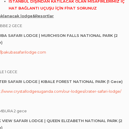
İSTANBUL DIŞINDAN KATILACAK OLAN MİSAFİRLERİMİZ İÇ
HAT BAĞLANTI UÇUŞU İÇİN FİYAT SORUNUZ
klanacak lodge&Resortlar
BBE 2 GECE
BA SAFARI LODGE | MURCHISON FALLS NATIONAL PARK (2
e)
://pakubasafarilodge.com
LE 1 GECE
ER SAFARI LODGE | KIBALE FOREST NATIONAL PARK (1 Gece)
s://www.crystallodgesuganda.com/our-lodges/crater-safari-lodge/
MBURA 2 gece
 VIEW SAFARI LODGE | QUEEN ELIZABETH NATIONAL PARK (2
e)