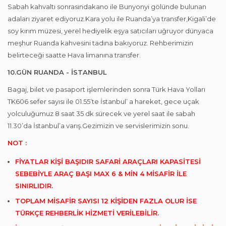
Sabah kahvaltı sonrasındakano ile Bunyonyi gölünde bulunan
adaları ziyaret ediyoruz.Kara yolu ile Ruanda’ya transfer,Kigali’de
soy kırım müzesi, yerel hediyelik eşya satıcıları uğruyor dünyaca
meşhur Ruanda kahvesini tadına bakıyoruz. Rehberimizin
belirteceği saatte Hava limanına transfer.
10.GÜN RUANDA - İSTANBUL
Bagaj, bilet ve pasaport işlemlerinden sonra Türk Hava Yolları
TK606 sefer sayısı ile 01.55’te İstanbul’ a hareket, gece uçak
yolculuğumuz 8 saat 35 dk sürecek ve yerel saat ile sabah
11.30’da İstanbul’a varış.Gezimizin ve servislerimizin sonu.
NOT :
FİYATLAR KİŞİ BAŞIDIR SAFARİ ARAÇLARI KAPASİTESİ
SEBEBİYLE ARAÇ BAŞI MAX 6 & MİN 4 MİSAFİR İLE
SINIRLIDIR.
TOPLAM MİSAFİR SAYISI 12 KİŞİDEN FAZLA OLUR İSE
TÜRKÇE REHBERLİK HİZMETİ VERİLEBİLİR.