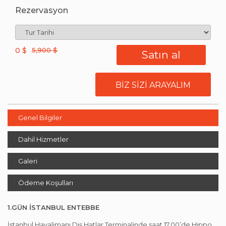
Rezervasyon
0
$
5,900 $
BİZ SİZİ ARAYALIM
Genel Bilgiler
Dahil Hizmetler
Galeri
Ödeme Koşulları
1.GÜN İSTANBUL ENTEBBE
İstanbul Havalimanı Dış Hatlar Terminalinde saat 17.00’de Hippo