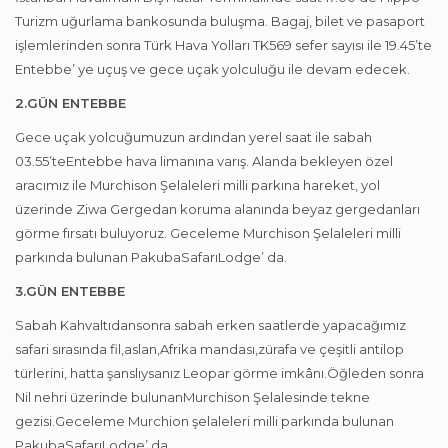
Turizm uğurlama bankosunda buluşma. Bagaj, bilet ve pasaport
işlemlerinden sonra Türk Hava Yolları TK569 sefer sayısı ile 19.45’te
Entebbe’ ye uçuş ve gece uçak yolculuğu ile devam edecek.
2.GÜN ENTEBBE
Gece uçak yolcuğumuzun ardından yerel saat ile sabah
03.55’teEntebbe hava limanına varış. Alanda bekleyen özel
aracımız ile Murchison Şelaleleri milli parkına hareket, yol
üzerinde Ziwa Gergedan koruma alanında beyaz gergedanları
görme fırsatı buluyoruz. Geceleme Murchison Şelaleleri milli
parkında bulunan PakubaSafarıLodge’ da.
3.GÜN ENTEBBE
Sabah Kahvaltıdansonra sabah erken saatlerde yapacağımız
safari sırasında fil,aslan,Afrika mandası,zürafa ve çeşitli antilop
türlerini, hatta şanslıysanız Leopar görme imkânı.Öğleden sonra
Nil nehri üzerinde bulunanMurchison Şelalesinde tekne
gezisi.Geceleme Murchion şelaleleri milli parkında bulunan
PakubaSafarıLodge’ da.