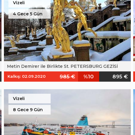
Vizeli
4 Gece 5 Gün
Metin Demirer ile Birlikte St. PETERSBURG GEZİSİ
985 €
%10
895 €
Kalkış: 02.09.2020
Vizeli
8 Gece 9 Gün