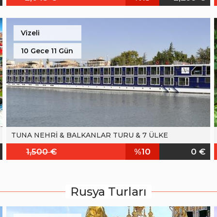
Vizeli
10 Gece 11 Gün
TUNA NEHRİ & BALKANLAR TURU & 7 ÜLKE
1,500 €
%10
0 €
Rusya Turları