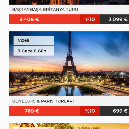
BAŞTANBAŞA BRİTANYA TURU
3,408 €
%10
3,099 €
Vizeli
7 Gece 8 Gün
BENELÜKS & PARİS TURLARI
769 €
%10
699 €