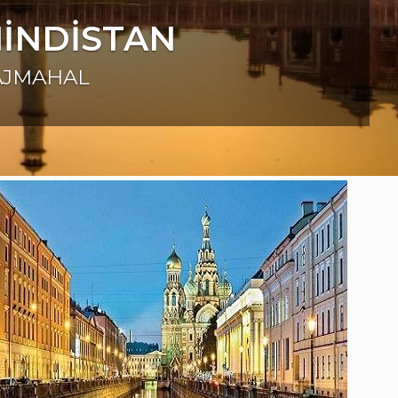
AFRİKA
SAFARİ