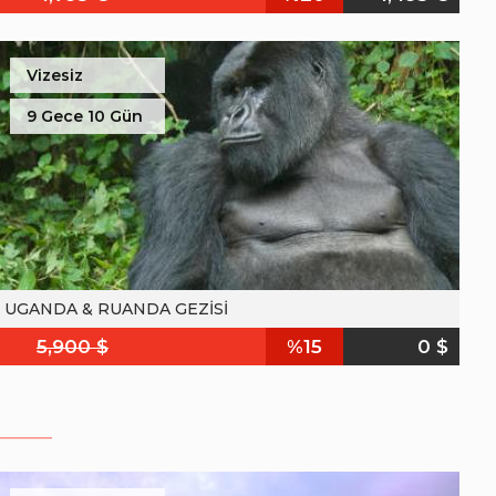
Vizesiz
9 Gece 10 Gün
UGANDA & RUANDA GEZİSİ
5,900 $
%15
0 $