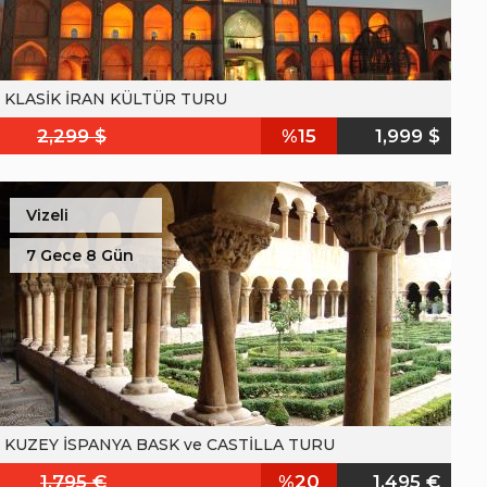
KLASİK İRAN KÜLTÜR TURU
2,299 $
%15
1,999 $
Vizeli
7 Gece 8 Gün
KUZEY İSPANYA BASK ve CASTİLLA TURU
1,795 €
%20
1,495 €