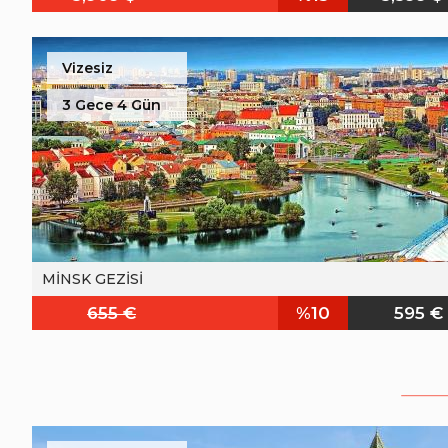
Vizesiz
3 Gece 4 Gün
MİNSK GEZİSİ
655 €
%10
595 €