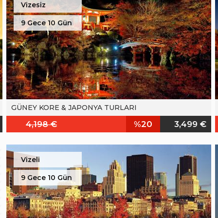
Vizesiz
9 Gece 10 Gün
GÜNEY KORE & JAPONYA TURLARI
4,198 €
%20
3,499 €
Vizeli
9 Gece 10 Gün