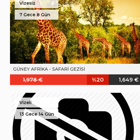
Vizesiz
7 Gece 8 Gün
GÜNEY AFRİKA - SAFARİ GEZİSİ
1,978 €
%20
1,649 €
Vizeli
13 Gece 14 Gün