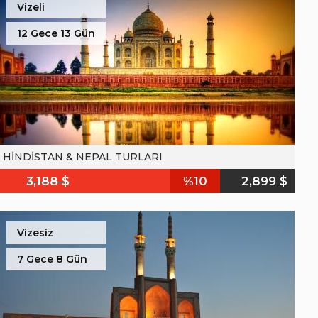
Vizeli
12 Gece 13 Gün
HİNDİSTAN & NEPAL TURLARI
3,188 $
%10
2,899 $
Vizesiz
7 Gece 8 Gün