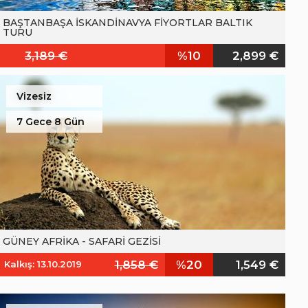
BAŞTANBAŞA İSKANDİNAVYA FİYORTLAR BALTIK
TURU
3,189 €
%10
2,899 €
Vizesiz
7 Gece 8 Gün
GÜNEY AFRİKA - SAFARİ GEZİSİ
1,858 €
%20
1,549 €
Kalkış: 13.10.2019