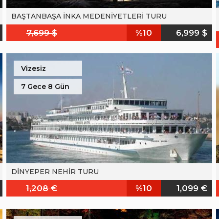
BAŞTANBAŞA İNKA MEDENİYETLERİ TURU
7,699 $
%10
6,999 $
Vizesiz
7 Gece 8 Gün
DİNYEPER NEHİR TURU
1,208 €
%10
1,099 €