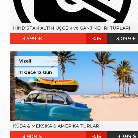
HİNDİSTAN ALTIN ÜÇGEN ve GANJ NEHRİ TURLARI
3,599 €
%15
3,099 €
Vizeli
11 Gece 12 Gün
KÜBA & MEKSİKA & AMERİKA TURLARI
3,909 $
%15
3,399 $